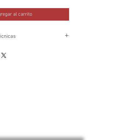
regar al carrito
écnicas