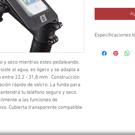
Ag
Especificaciones t
Tamaño: único
Largo: 15 cm
 y seco mientras estes pedaleando. 
iste al agua, es ligero y se adapta a 
Ancho: 9 cm
 entre 22,2 - 31,8 mm.  Construcción 
ción rápida de velcro. La funda para 
Peso: 120 g
tendrá tu teléfono seguro y seco. 
Material: 600D TPU
ilmente a las funciones de 
ivo. Cubierta transparente compatible 