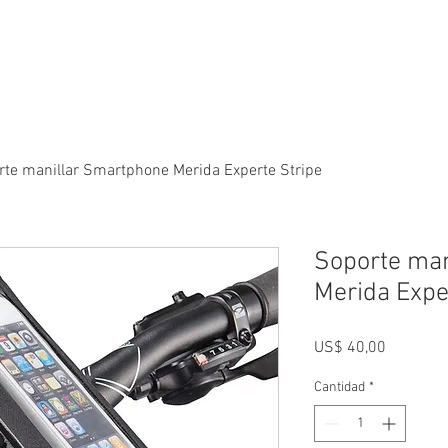
ETERIA
ALQUILER
CARRERAS
SALIDAS
TIENDA
PROFESIONAL
rte manillar Smartphone Merida Experte Stripe
Soporte man
Merida Expe
Precio
US$ 40,00
Cantidad
*