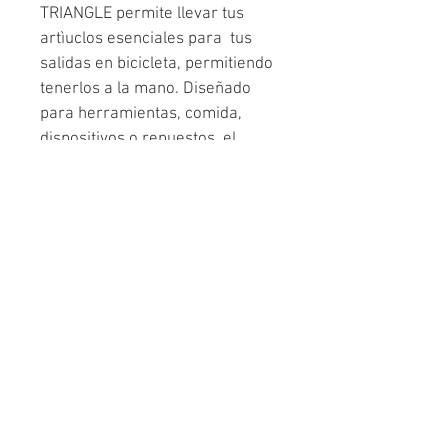
TRIANGLE permite llevar tus 
artìuclos esenciales para  tus 
salidas en bicicleta, permitiendo 
tenerlos a la mano. Diseñado 
para herramientas, comida, 
dispositivos o repuestos, el 
bolso se adapta a casi cualquier 
bicicleta mediante correas de 
velcro ajustables. Es resistente 
al agua  y tiene un cierre grande 
y fácil de usar para facilitar el 
acceso. Los detalles 
reflectantes ayudan a 
mantenerte seguro en las rutas 
y caminos.
Especificaciones técnicas