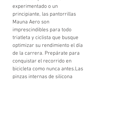
experimentado o un 
principiante, las pantorrillas 
Mauna Aero son 
imprescindibles para todo 
triatleta y ciclista que busque 
optimizar su rendimiento el día 
de la carrera. Prepárate para 
conquistar el recorrido en 
bicicleta como nunca antes.Las 
pinzas internas de silicona 
aseguran el acabado 
aerodinámico cortado con láser, 
lo que garantiza un ajuste 
cómodo y seguro durante toda 
la carrera. El diseño acanalado 
del tejido no solo maximiza la 
transpirabilidad sino que 
también contribuye a mejorar la 